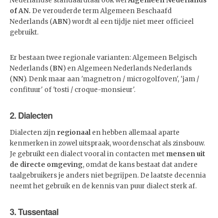
Nederlandse standaardtaal ook wel
Algemeen Nederlands
of AN.
De verouderde term Algemeen Beschaafd
Nederlands (
ABN
) wordt al een tijdje niet meer officieel
gebruikt.
Er bestaan twee regionale varianten: Algemeen Belgisch
Nederlands (
BN
) en Algemeen Nederlands Nederlands
(
NN
). Denk maar aan 'magnetron / microgolfoven', 'jam /
confituur' of 'tosti / croque-monsieur'.
2. Dialecten
Dialecten zijn
regionaal
en hebben allemaal aparte
kenmerken in zowel uitspraak, woordenschat als zinsbouw.
Je gebruikt een dialect vooral in contacten met
mensen uit
de directe omgeving
, omdat de kans bestaat dat andere
taalgebruikers je anders niet begrijpen. De laatste decennia
neemt het gebruik en de kennis van puur dialect sterk af.
3. Tussentaal