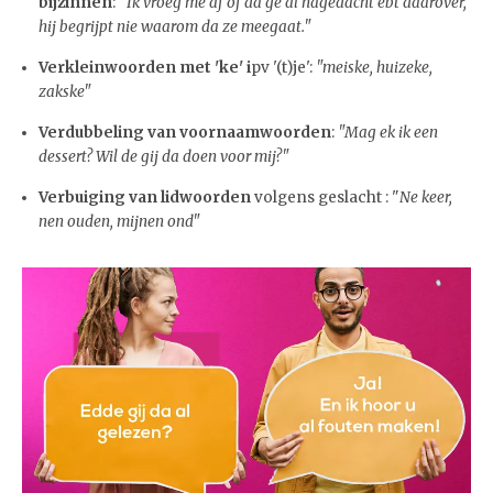
bijzinnen
: "
Ik vroeg me af of da ge al nagedacht ebt daarover,
hij begrijpt nie waarom da ze meegaat."
Verkleinwoorden met 'ke' i
pv '(t)je':
"meiske, huizeke,
zakske"
Verdubbeling van voornaamwoorden
:
"Mag ek ik een
dessert? Wil de gij da doen voor mij?"
Verbuiging van lidwoorden
volgens geslacht : "
Ne keer,
nen ouden, mijnen ond"