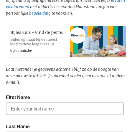
bij spelling of begrijpend lezen? BijlesHuis heeft een leger
ervaren
vakdocenten
met didactische ervaring klaarstaan om jou van
persoonlijke
begeleiding
te voorzien.
BijlesHuis - Vind de perfecte lesgever
Bijles op maat bij de meest
kwalitatieve lesgevers in
Vlaanderen
bijleshuis.be
Laat hieronder je gegevens achter en blijf zo op de hoogte van
onze nieuwste artikels. Je ontvangt verder geen reclame of andere
e-mails.