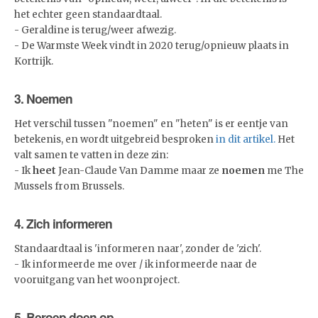
het echter geen standaardtaal.
- Geraldine is terug/weer afwezig.
- De Warmste Week vindt in 2020 terug/opnieuw plaats in
Kortrijk.
3. Noemen
Het verschil tussen "noemen" en "heten" is er eentje van
betekenis, en wordt uitgebreid besproken
in dit artikel.
Het
valt samen te vatten in deze zin:
- Ik
heet
Jean-Claude Van Damme maar ze
noemen
me The
Mussels from Brussels.
4. Zich informeren
Standaardtaal is 'informeren naar', zonder de 'zich'.
- Ik informeerde me over / ik informeerde naar de
vooruitgang van het woonproject.
5. Beroep doen op