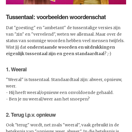
Tussentaal: voorbeelden woordenschat
Dat "goesting" en "ambetant" de tussentalige versies zijn
van "zin" en "vervelend", weten we allemaal. Maar over de
status van sommige woorden hebben veel mensen twijfels.
Wist jij dat
onderstaande woorden en uitdrukkingen
eigenlijk
tussentaal zijn en geen standaardtaal
? ;-)
1. Weeral
"Weeral" is tussentaal. Standaardtaal zijn: alweer, opnieuw,
weer.
- Hij heeft weeral/opnieuw een onvoldoende gehaald.
- Ben je nu weeral/weer aan het snoepen?
2. Terug i.p.v. opnieuw
Ook "terug" wordt, net zoals "weeral", vaak gebruikt in de
betekenis van "opnieuw, weer, alweer". In die betekenis is