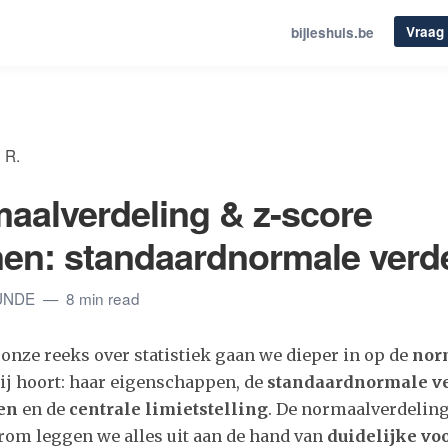
Vraag 
bijleshuis.be
 R.
aalverdeling & z-score
en: standaardnormale verd
KUNDE
8 min read
in onze reeks over statistiek gaan we dieper in op de
nor
bij hoort: haar eigenschappen, de
standaardnormale ve
nen
en de
centrale limietstelling
. De normaalverdeling 
rom leggen we alles uit aan de hand van
duidelijke vo