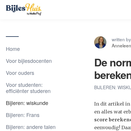
written by
Anneleen
Home
De norm
Voor bijlesdocenten
bereken
Voor ouders
Voor studenten:
BIJLEREN: WIS
efficiënter studeren
Bijleren: wiskunde
In dit artikel 
en alles wat er
Bijleren: Frans
score bereke
Bijleren: andere talen
eenvoudig! Daa