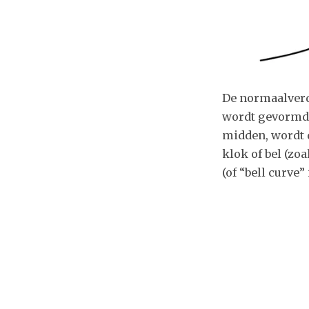
De normaalverd
wordt gevormd 
midden, wordt d
klok of bel (zo
(of “bell curve”