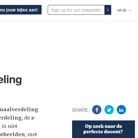
nu jouw bijles aan!
nl-nl
eling
maalverdeling
SHARE:
rdeling,
de
z-
is niet
orbeelden,
met