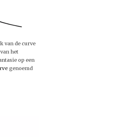
ek van de curve
van het
antasie op een
rve
genoemd