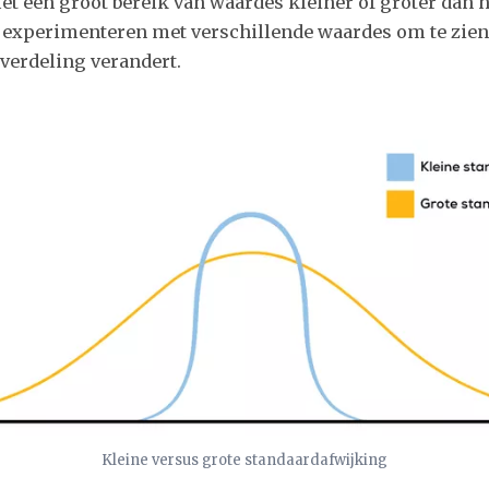
et een groot bereik van waardes kleiner of groter dan 
f experimenteren met verschillende waardes om te zie
verdeling verandert.
Kleine versus grote standaardafwijking