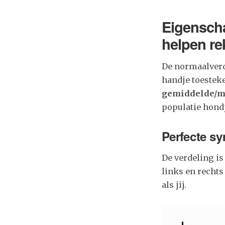
Eigenscha
helpen r
De normaalverd
handje toestek
gemiddelde/me
populatie hond
Perfecte s
De verdeling i
links en rechts
als jij.