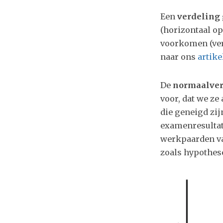
Een
verdeling
(horizontaal o
voorkomen (vert
naar ons
artike
De
normaalver
voor, dat we z
die geneigd zij
examenresultate
werkpaarden van
zoals hypothese