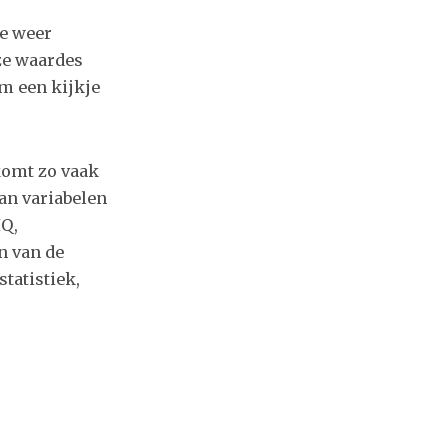
le weer
ze waardes
em
een kijkje
komt zo vaak
an variabelen
IQ,
n van de
tatistiek,