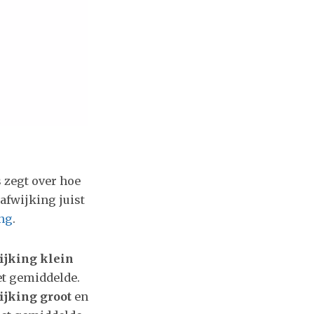
 zegt over hoe
afwijking juist
ing
.
ijking klein
et gemiddelde.
ijking groot
en