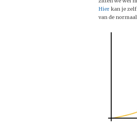
zitten we wel m
Hier
kan je zel
van de normaal