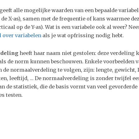
geeft alle mogelijke waarden van een bepaalde variabe
p de X-as), samen met de frequentie of kans waarmee de
icaal op de Y-as). Wat is een variabele ook al weer? Ne
l over variabelen
als je wat opfrissing nodig hebt.
deling
heeft haar naam niet gestolen: deze verdeling 
e als de norm kunnen beschouwen. Enkele voorbeelden v
n de normaalverdeling te volgen, zijn: lengte, gewicht, 
n, leeftijd, … De normaalverdeling is zonder twijfel ee
 de statistiek, die de basis vormt van veel gevorderde s
s testen.