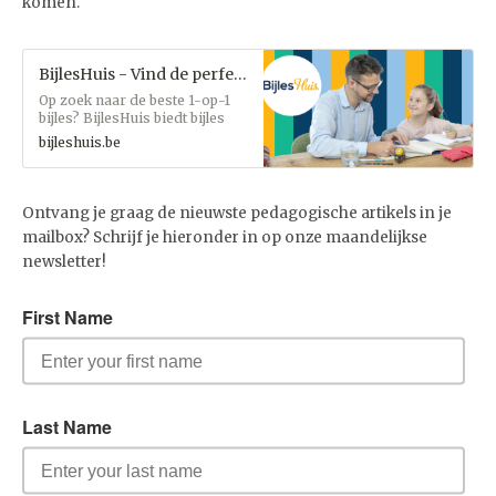
komen.
BijlesHuis - Vind de perfecte lesgever
Op zoek naar de beste 1-op-1
bijles? BijlesHuis biedt bijles
voor elk vak en elk niveau. Vind
bijleshuis.be
vandaag nog de lesgever die
bij jou past!
Ontvang je graag de nieuwste pedagogische artikels in je
mailbox? Schrijf je hieronder in op onze maandelijkse
newsletter!