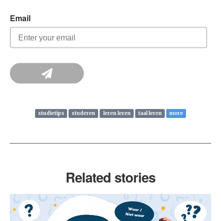
studietips
studeren
leren leren
taal leren
more
Related stories