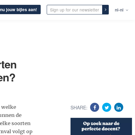
nu jouw bijles aan!
nl-nl
rten
en?
t welke
SHARE:
 kunnen de
welke soorten
amval volgt op