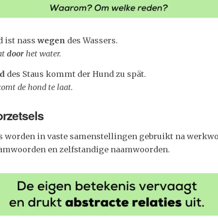
d ist nass
wegen
des Wassers.
at
door
het water.
nd
des Staus kommt der Hund zu spät.
 komt de hond te laat.
orzetsels
ls worden in vaste samenstellingen gebruikt na werkw
aamwoorden en zelfstandige naamwoorden.