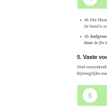
vb. Der Hun
De hond is n
vb.
Aufgru
Door
de file
5. Vaste vo
Veel voorzetse
bijvoeglijke n