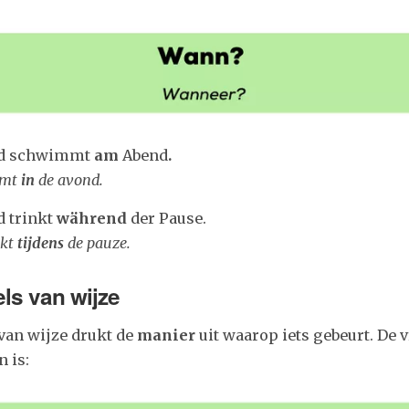
nd schwimmt
am
Abend
.
emt
in
de avond.
d trinkt
während
der Pause.
nkt
tijdens
de pauze.
els van wijze
van wijze drukt de
manier
uit waarop iets gebeurt. De v
n is: