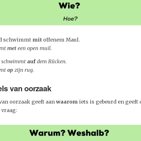
nd schwimmt
mit
offenem Maul.
emt
met
een open muil.
d schwimmt
auf
dem Rücken.
emt
op
zijn rug.
els van oorzaak
 van oorzaak geeft aan
waarom
iets is gebeurd en geeft
 vraag: