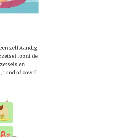
j een zelfstandig
rzetsel toont de
-zetsels en
, rond of zowel