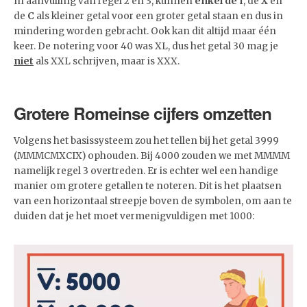
In aanvulling van regel 2 en 3, kunnen
enkel de I
, de
X
en
de
C
als kleiner getal voor een groter getal staan en dus in
mindering worden gebracht. Ook kan dit altijd maar één
keer. De notering voor 40 was XL, dus het getal 30 mag je
niet
als XXL schrijven, maar is XXX.
Grotere Romeinse cijfers omzetten
Volgens het basissysteem zou het tellen bij het getal 3999
(MMMCMXCIX) ophouden. Bij 4000 zouden we met MMMM
namelijk regel 3 overtreden. Er is echter wel een handige
manier om grotere getallen te noteren. Dit is het plaatsen
van een horizontaal streepje boven de symbolen, om aan te
duiden dat je het moet vermenigvuldigen met 1000: