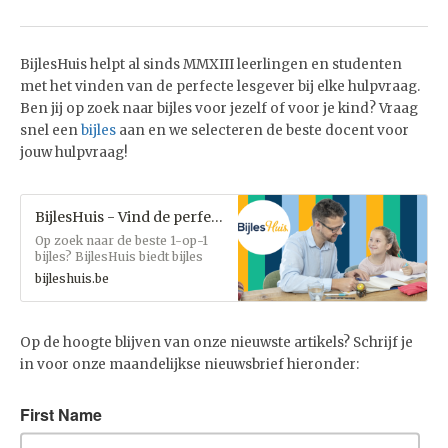
BijlesHuis helpt al sinds MMXIII leerlingen en studenten
met het vinden van de perfecte lesgever bij elke hulpvraag.
Ben jij op zoek naar bijles voor jezelf of voor je kind? Vraag
snel een
bijles
aan en we selecteren de beste docent voor
jouw hulpvraag!
BijlesHuis - Vind de perfecte lesgever
Op zoek naar de beste 1-op-1
bijles? BijlesHuis biedt bijles
voor elk vak en elk niveau. Vind
bijleshuis.be
vandaag nog de lesgever die
bij jou past!
Op de hoogte blijven van onze nieuwste artikels? Schrijf je
in voor onze maandelijkse nieuwsbrief hieronder: