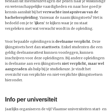
bestaan uit meerkeuzevragen die peilen naar je wiskundige
en wetenschappelijke vaardigheden en naar hoe goed je
kennis aansluit bij het
verwachte instapniveau van de
bacheloropleiding
. Vanwaar de naam ijkingstoets? Het is
bedoeld om je te '
ijken
': te kijken waar je nu staat
vergeleken met wat verwacht wordt in de opleiding.
Voor bepaalde opleidingen is
deelname
verplicht.
Deze
ijkingstoets heet dan
starttoets
. Enkel studenten die een
geldig deelnameattest kunnen voorleggen, kunnen
inschrijven voor deze opleidingen. Bij andere opleidingen
is deelname aan een ijkingstoets
niet verplicht, maar wel
aangeraden
als hulp bij je studiekeuze. Je vindt het
overzicht van verplichte en niet-verplichte ijkingstoetsen
hieronder.
Info per universiteit
Jaarlijks organiseren de vijf Vlaamse universiteiten start- en