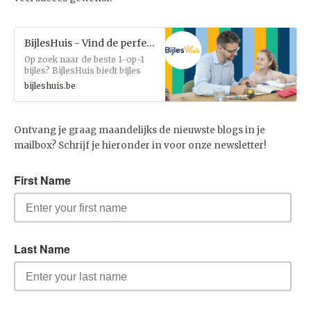
BijlesHuis - Vind de perfecte lesgever
Op zoek naar de beste 1-op-1
bijles? BijlesHuis biedt bijles
voor elk vak en elk niveau. Vind
bijleshuis.be
vandaag nog de lesgever die
bij jou past!
Ontvang je graag maandelijks de nieuwste blogs in je
mailbox? Schrijf je hieronder in voor onze newsletter!