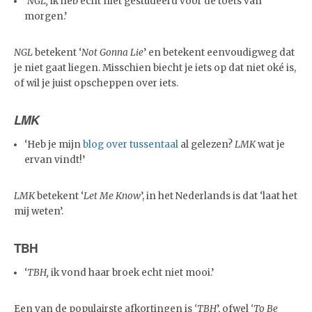
‘
NGL,
ik heb echt niet gestudeerd voor de toets van
morgen.’
NGL
betekent ‘
Not Gonna Lie
’ en betekent eenvoudigweg dat
je niet gaat liegen. Misschien biecht je iets op dat niet oké is,
of wil je juist opscheppen over iets.
LMK
‘Heb je mijn
blog over tussentaal
al gelezen?
LMK
wat je
ervan vindt!’
LMK
betekent ‘
Let Me Know
’, in het Nederlands is dat ‘laat het
mij weten’.
TBH
‘
TBH,
ik vond haar broek echt niet mooi.’
Een van de populairste afkortingen is
‘TBH
’, ofwel
‘To Be