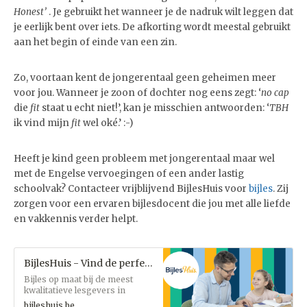
Honest’
. Je gebruikt het wanneer je de nadruk wilt leggen dat
je eerlijk bent over iets. De afkorting wordt meestal gebruikt
aan het begin of einde van een zin.
Zo, voortaan kent de jongerentaal geen geheimen meer
voor jou. Wanneer je zoon of dochter nog eens zegt: ‘
no cap
die
fit
staat u echt niet!’, kan je misschien antwoorden: ‘
TBH
ik vind mijn
fit
wel oké.’ :-)
Heeft je kind geen probleem met jongerentaal maar wel
met de Engelse vervoegingen of een ander lastig
schoolvak? Contacteer vrijblijvend BijlesHuis voor
bijles
. Zij
zorgen voor een ervaren bijlesdocent die jou met alle liefde
en vakkennis verder helpt.
BijlesHuis - Vind de perfecte lesgever
Bijles op maat bij de meest
kwalitatieve lesgevers in
Vlaanderen
bijleshuis.be