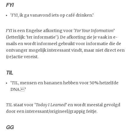
FYI
‘
FYI
, ik ga vanavond iets op café drinken.’
FYI
is een Engelse afkorting voor ‘
For Your Information
’
(letterlijk: 'ter informatie'). De afkorting zie je vaak in e-
mails en wordt informeel gebruikt voor informatie die de
ontvanger mogelijk interessant vindt, maar niet direct een
(re)actie vereist.
TIL
‘
TIL
, mensen en bananen hebben voor 50% hetzelfde
DNA.’
TIL
staat voor ‘
Today I Learned
’ en wordt meestal gevolgd
door een interessant/origineel/grappig feitje.
GG