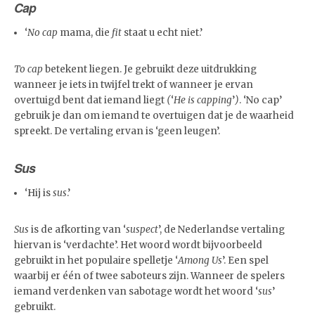
Cap
‘
No cap
mama, die
fit
staat u echt niet.’
To cap
betekent liegen. Je gebruikt deze uitdrukking
wanneer je iets in twijfel trekt of wanneer je ervan
overtuigd bent dat iemand liegt
(
‘
He is capping
’
)
. ‘No cap’
gebruik je dan om iemand te overtuigen dat je de waarheid
spreekt. De vertaling ervan is ‘geen leugen’.
Sus
‘Hij is
sus
.’
Sus
is de afkorting van ‘
suspect
’, de Nederlandse vertaling
hiervan is ‘verdachte’. Het woord wordt bijvoorbeeld
gebruikt in het populaire spelletje ‘
Among Us
’. Een spel
waarbij er één of twee saboteurs zijn. Wanneer de spelers
iemand verdenken van sabotage wordt het woord ‘
sus
’
gebruikt.