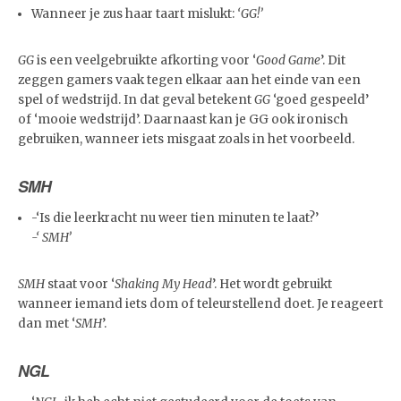
Wanneer je zus haar taart mislukt:
‘GG!’
GG
is een veelgebruikte afkorting voor ‘
Good Game
’. Dit
zeggen gamers vaak tegen elkaar aan het einde van een
spel of wedstrijd. In dat geval betekent
GG
‘goed gespeeld’
of ‘mooie wedstrijd’. Daarnaast kan je GG ook ironisch
gebruiken, wanneer iets misgaat zoals in het voorbeeld.
SMH
-‘Is die leerkracht nu weer tien minuten te laat?’
-‘ SMH’
SMH
staat voor ‘
Shaking My Head
’. Het wordt gebruikt
wanneer iemand iets dom of teleurstellend doet. Je reageert
dan met ‘
SMH
’.
NGL