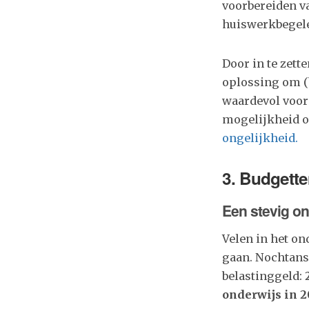
voorbereiden va
huiswerkbegele
Door in te zett
oplossing om (b
waardevol voor
mogelijkheid o
ongelijkheid.
3. Budgette
Een stevig o
Velen in het on
gaan. Nochtans
belastinggeld:
onderwijs in 2