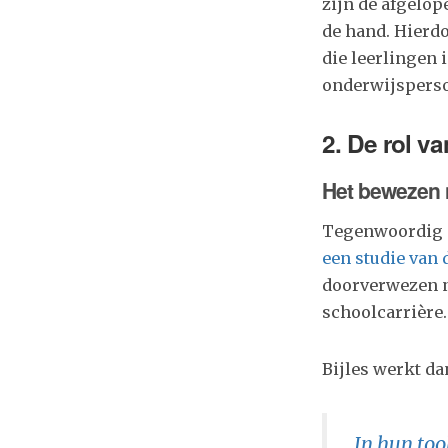
zijn de afgelo
de hand. Hierd
die leerlingen 
onderwijsperso
2. De rol v
Het bewezen n
Tegenwoordig i
een studie van
doorverwezen n
schoolcarrière.
Bijles werkt da
In hun too