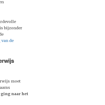
en
ardevolle
is bijzonder
de
 van de
erwijs
erwijs moet
Vlaams
 ging naar het