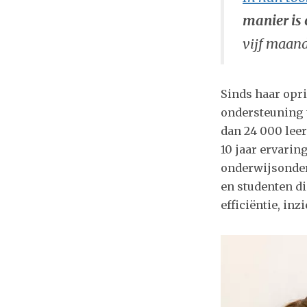
manier is 
vijf maand
Sinds haar opri
ondersteuning t
dan 24 000 lee
10 jaar ervarin
onderwijsonder
en studenten d
efficiëntie, inz