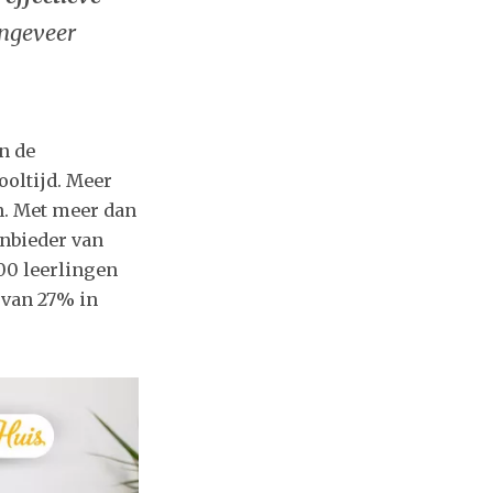
ngeveer
n de
ooltijd. Meer
n. Met meer dan
anbieder van
00 leerlingen
 van 27% in