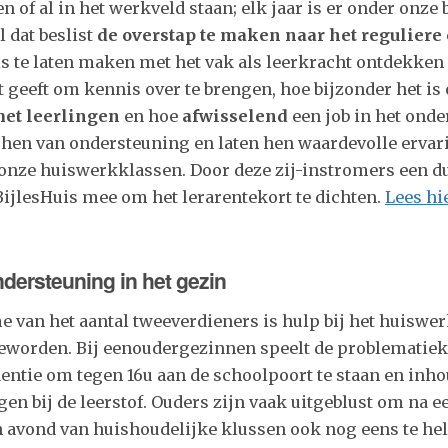
en of al in het werkveld staan; elk jaar is er onder onze
l dat beslist
de overstap te maken naar het reguliere
s te laten maken met het vak als leerkracht ontdekken
 geeft om kennis over te brengen, hoe bijzonder het i
met leerlingen
en hoe
afwisselend
een job in het onde
n hen van ondersteuning en laten hen waardevolle ervar
 onze huiswerkklassen. Door deze zij-instromers een du
BijlesHuis mee om het lerarentekort te dichten.
Lees hi
dersteuning in het gezin
 van het aantal tweeverdieners is hulp bij het huiswe
geworden. Bij eenoudergezinnen speelt de problematiek
dentie om tegen 16u aan de schoolpoort te staan en inho
en bij de leerstof. Ouders zijn vaak uitgeblust om na e
 avond van huishoudelijke klussen ook nog eens te hel