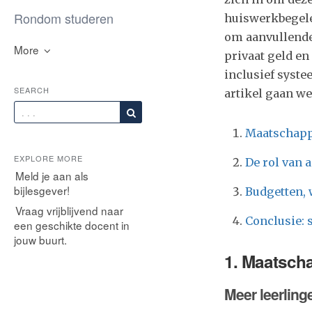
Rondom studeren
huiswerkbegele
om aanvullende
More
privaat geld e
inclusief syste
SEARCH
artikel gaan we
Maatschapp
EXPLORE MORE
De rol van 
Meld je aan als
bijlesgever!
Budgetten, 
Vraag vrijblijvend naar
Conclusie: 
een geschikte docent in
jouw buurt.
1. Maatscha
Meer leerling