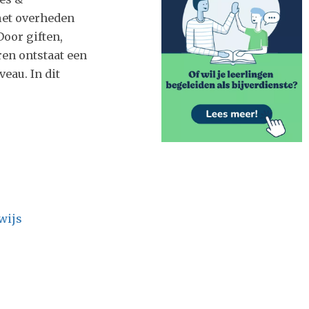
met overheden
oor giften,
en ontstaat een
eau. In dit
wijs