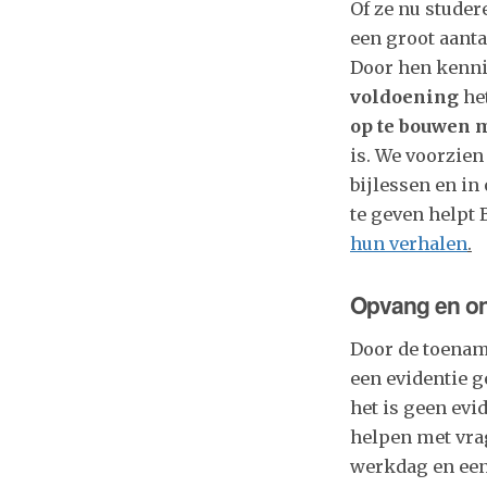
Of ze nu studer
een groot aanta
Door hen kenni
voldoening
het
op te bouwen 
is. We voorzie
bijlessen en in
te geven helpt 
hun verhalen
.
Opvang en on
Door de toename
een evidentie 
het is geen evi
helpen met vrag
werkdag en een