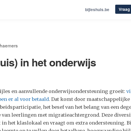
Vraag 
bijleshuis.be
ehaemers
uis) in het onderwijs
bijles en aanvullende onderwijsondersteuning groeit:
vi
en er al voor betaald
. Dat komt door maatschappelijke
beidsparticipatie, het besef van het belang van een deg
 van leerlingen met migratieachtergrond. Deze diversi
 in het klaslokaal en vraagt om extra ondersteuning. Bi
 leemte op te vullen door betaalbare, hoogwaardige bij