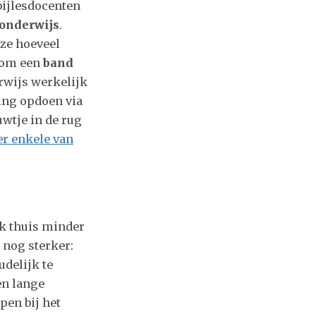
 bijlesdocenten
 onderwijs
.
 ze hoeveel
s om een
band
rwijs werkelijk
ing opdoen via
wtje in de rug
er enkele van
rk thuis minder
 nog sterker:
udelijk te
en lange
pen bij het