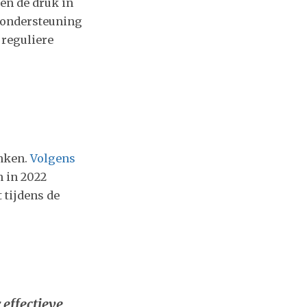
en de druk in
jsondersteuning
 reguliere
enken.
Volgens
n in 2022
 tijdens de
 effectieve