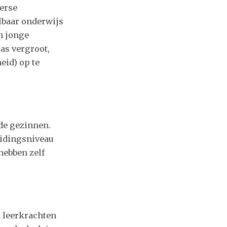
erse
lbaar onderwijs
n jonge
as vergroot,
eid) op te
de gezinnen.
eidingsniveau
hebben zelf
 leerkrachten