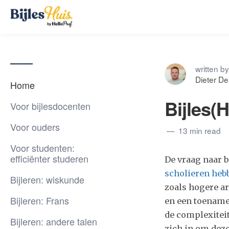
written by
Dieter D
Home
Bijles(H
Voor bijlesdocenten
Voor ouders
13 min read
Voor studenten:
efficiënter studeren
De vraag naar 
scholieren hebb
Bijleren: wiskunde
zoals hogere ar
Bijleren: Frans
en een toename
de complexiteit
Bijleren: andere talen
zich in om deze