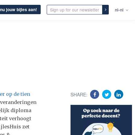
nu jouw bijles aan!
nl-nl
er op de tien
SHARE:
 veranderingen
elijk diploma
teit verhoogt
jlesHuis zet
les &