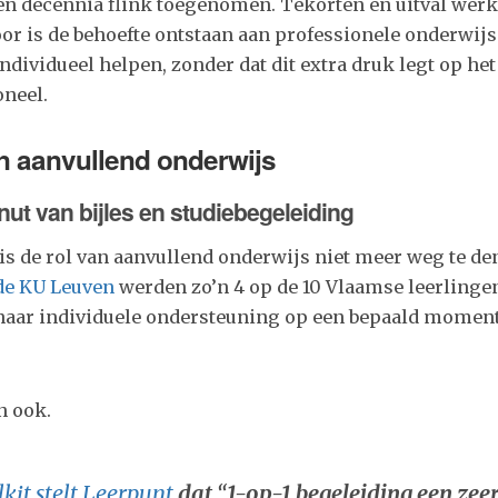
pen decennia flink toegenomen. Tekorten en uitval werk
oor is de behoefte ontstaan aan professionele onderwi
individueel helpen, zonder dat dit extra druk legt op het
neel.
an aanvullend onderwijs
ut van bijles en studiebegeleiding
s de rol van aanvullend onderwijs niet meer weg te d
 de KU Leuven
werden zo’n 4 op de 10 Vlaamse leerlinge
aar individuele ondersteuning op een bepaald moment
n ook.
lkit stelt Leerpunt
dat
“
1-op-1 begeleiding een zeer