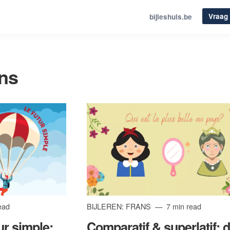
Vraag 
bijleshuis.be
ans
ead
BIJLEREN: FRANS
7 min read
ur simple:
Comparatif & superlatif: 