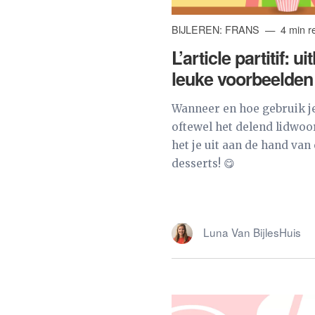
BIJLEREN: FRANS
4 min r
L’article partitif: u
leuke voorbeelden
Wanneer en hoe gebruik je l
oftewel het delend lidwoo
het je uit aan de hand va
desserts! 😋
Luna Van BijlesHuis