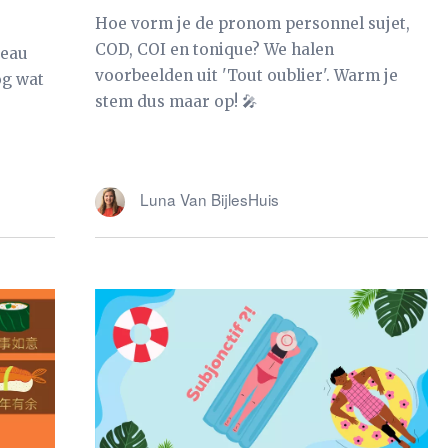
Hoe vorm je de pronom personnel sujet,
COD, COI en tonique? We halen
teau
voorbeelden uit 'Tout oublier'. Warm je
og wat
stem dus maar op! 🎤
Luna Van BijlesHuis