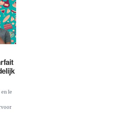
rfait
elijk
 en le
ervoor