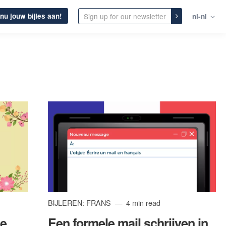
nu jouw bijles aan!
nl-nl
BIJLEREN: FRANS
4 min read
de
Een formele mail schrijven in