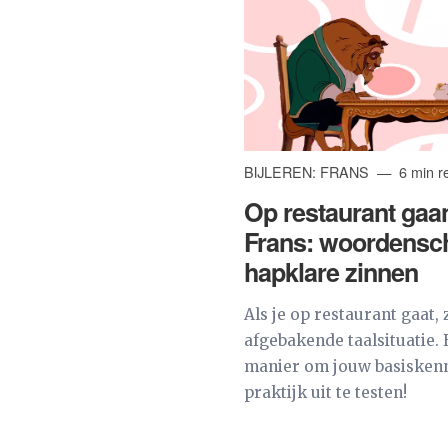
BIJLEREN: FRANS
6 min r
Op restaurant gaan
Frans: woordensc
hapklare zinnen
Als je op restaurant gaat, z
afgebakende taalsituatie. 
manier om jouw basiskenn
praktijk uit te testen!