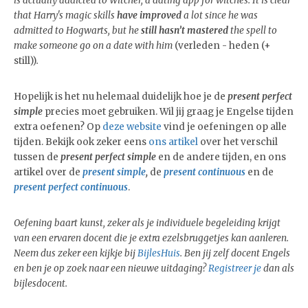
is actually addicted to Witcher, a dating app for witches. It is clear
that Harry's magic skills
have improved
a lot since he was
admitted to Hogwarts, but he
still hasn’t mastered
the spell to
make someone go on a date with him
(verleden - heden (+
still))
.
Hopelijk is het nu helemaal duidelijk hoe je de
present perfect
simple
precies moet gebruiken. Wil jij graag je Engelse tijden
extra oefenen? Op
deze website
vind je oefeningen op alle
tijden. Bekijk ook zeker eens
ons artikel
over het verschil
tussen de
present perfect simple
en de andere tijden, en ons
artikel over de
present simple
,
de
present continuous
en de
present perfect continuous
.
Oefening baart kunst, zeker als je individuele begeleiding krijgt
van een ervaren docent die je extra ezelsbruggetjes kan aanleren.
Neem dus zeker een kijkje bij
BijlesHuis
. Ben jij zelf docent Engels
en ben je op zoek naar een nieuwe uitdaging?
Registreer je
dan als
bijlesdocent.