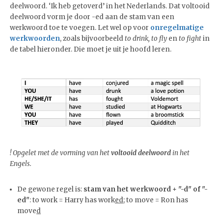
deelwoord. ‘Ik heb getoverd’ in het Nederlands. Dat voltooid
deelwoord vorm je door -ed aan de stam van een
werkwoord toe te voegen. Let wel op voor
onregelmatige
werkwoorden
, zoals bijvoorbeeld
to drink, to fly
en
to fight
in
de tabel hieronder. Die moet je uit je hoofd leren.
! Opgelet met de vorming van het
voltooid deelwoord
in het
Engels.
De gewone regel is:
stam van het werkwoord + "-d" of "-
ed"
: to work = Harry has work
ed
; to move = Ron has
move
d