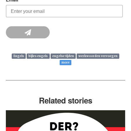
Engels
bijles engels
engelse tijden
werkwoorden vervoegen
more
Related stories