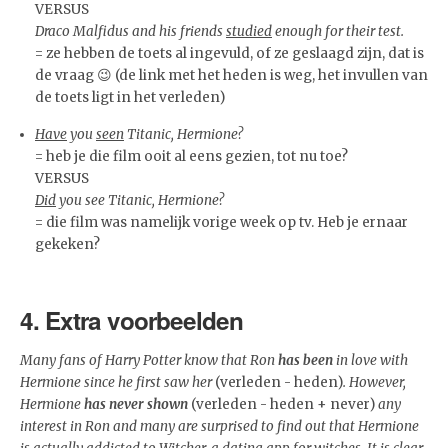
VERSUS
Draco Malfidus and his friends
studied
enough for their test.
= ze hebben de toets al ingevuld, of ze geslaagd zijn, dat is
de vraag 😉 (de link met het heden is weg, het invullen van
de toets ligt in het verleden)
Have
you
seen
Titanic, Hermione?
= heb je die film ooit al eens gezien, tot nu toe?
VERSUS
Did
you see Titanic, Hermione?
= die film was namelijk vorige week op tv. Heb je ernaar
gekeken?
4. Extra voorbeelden
Many fans of Harry Potter know that Ron
has been
in love with
Hermione since he first saw her
(verleden - heden)
. However,
Hermione
has never shown
(verleden - heden + never)
any
interest in Ron and many are surprised to find out that Hermione