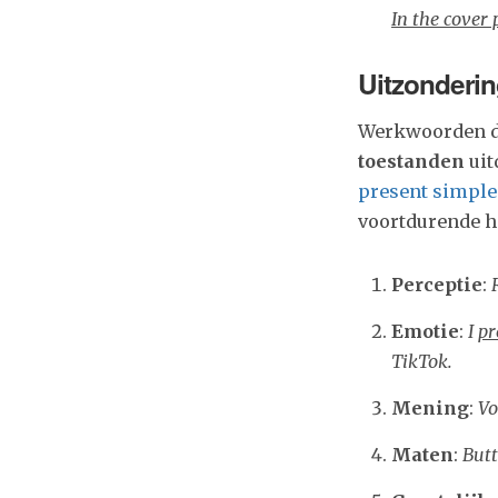
In the cover 
Uitzonderi
Werkwoorden 
toestanden
uit
present simple
voortdurende h
Perceptie
:
Emotie
:
I
pr
TikTok.
Mening
:
Vo
Maten
:
Butt