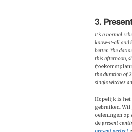
3. Presen
It’s a normal s
know-it-all and
i
better. The datin
this afternoon, 
(toekomstplan
the duration of 2
single witches a
Hopelijk is het
gebruiken. Wil 
oefeningen op a
de
present cont
present perfect