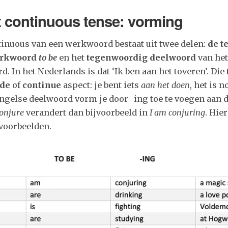
 continuous tense: v
orming
tinuous van een werkwoord bestaat uit twee delen:
de t
werkwoord
to be
en het
tegenwoordig deelwoord
van het
 In het Nederlands is dat ‘Ik ben aan het toveren’. Die 
nde
of
continue
aspect: je bent iets
aan het doen
, het is n
ngelse deelwoord vorm je door -ing toe te voegen aan d
onjure
verandert dan bijvoorbeeld in
I am conjuring
. Hie
 voorbeelden.