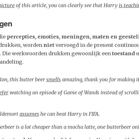
picture
of this article, you can clearly see that Harry
is teach
ngen
die
percepties, emoties, meningen, maten en geestel
drukken, worden
niet
vervoegd in de present continuo
. Die werkwoorden drukken gewoonlijk een
toestand
u
andeling.
Ron, this butter beer
smells
amazing, thank you for making it
efer
watching an episode of Game of Wands instead of scroll
ldemort
assumes
he can beat Harry in FIFA.
erbeer is a lot cheaper than a mocha latte, one butterbeer o