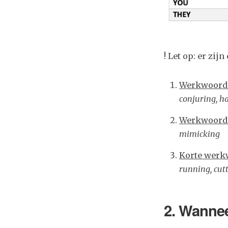
! Let op: er zijn
Werkwoorde
conjuring, h
Werkwoorde
mimicking
Korte werk
running, cutt
2.
Wanneer