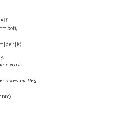
elf
nt zelf,
tijdelijk)
y)
s electric
er non-stop. He’
s
onte)