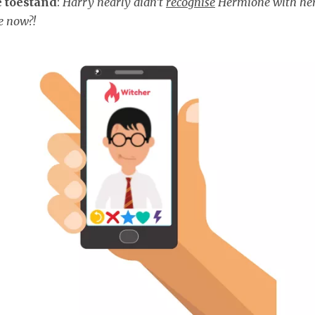
e toestand
:
Harry nearly didn’t
recognise
Hermione with her
e now?!