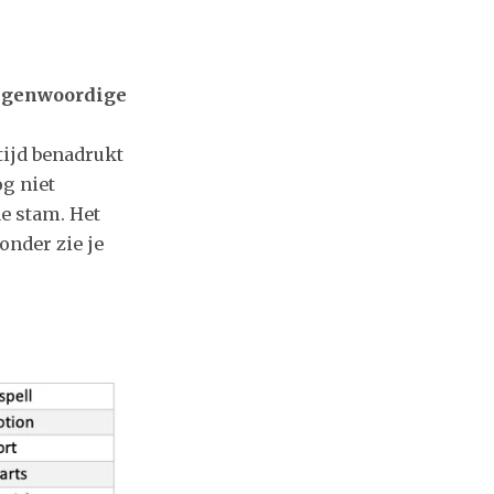
egenwoordige
tijd benadrukt
og niet
e stam. Het
ronder zie je