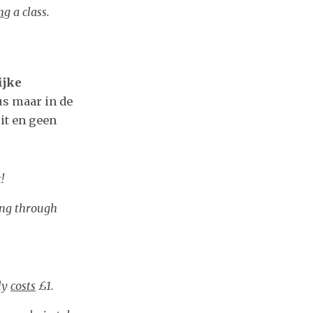
ing
a class.
ijke
us maar in de
it en geen
!
ing through
nly
costs
£1.