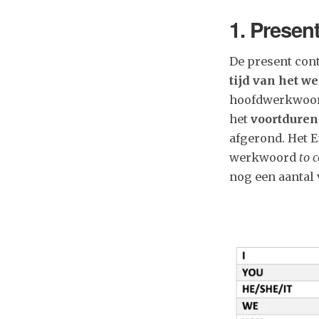
1.
Present
De present con
tijd van het 
hoofdwerkwoord.
het
voortdure
afgerond. Het E
werkwoord
to c
nog een aantal