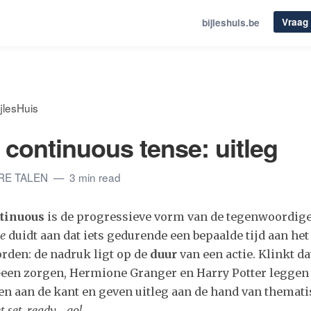
Vraag 
bijleshuis.be
jlesHuis
 continuous tense: uitleg
ERE TALEN
3 min read
tinuous
is de progressieve vorm van de tegenwoordige 
se
duidt aan dat iets gedurende een bepaalde tijd aan het
rden: de nadruk ligt op de
duur
van een actie. Klinkt da
een zorgen, Hermione Granger en Harry Potter leggen
n aan de kant en geven uitleg aan de hand van themat
t set, ready... go!