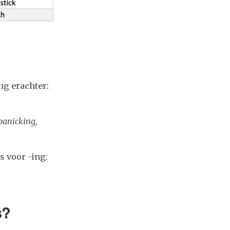
ing erachter:
panicking,
s voor -ing:
s?