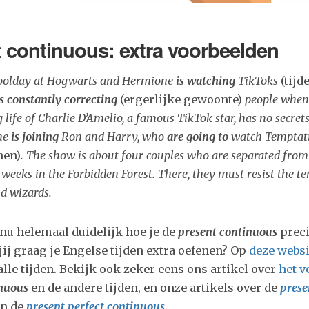
t continuous: extra voorbeelden
choolday at Hogwarts and Hermione
is watching
TikToks
(tijd
s
constantly correcting
(ergerlijke gewoonte)
people when
g life of Charlie D’Amelio, a famous TikTok star, has no secrets
she
is joining
Ron and Harry, who
are going to
watch Temptati
nen)
. The show is about four couples who are separated from
 weeks in the Forbidden Forest. There, they must resist the t
nd wizards.
 nu helemaal duidelijk hoe je de
present continuous
prec
jij graag je Engelse tijden extra oefenen? Op
deze websi
lle tijden. Bekijk ook zeker eens ons artikel over
het v
inuous
en de andere tijden, en onze artikels over de
prese
en de
present perfect continuous
.