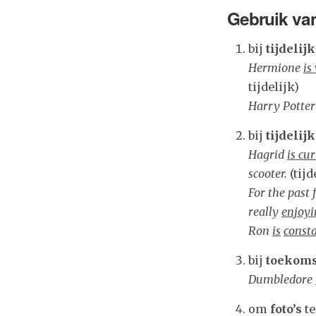
Gebruik
van
bij
tijdelij
Hermione
is
tijdelijk)
Harry Potte
bij
tijdelij
Hagrid
is cu
scooter.
(tij
For the past
really
enjoyi
Ron
is
const
bij
toekoms
Dumbledore
om
foto’s
t