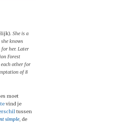
elijk)
. She is a
 she knows
 for her. Later
on Forest
 each other for
emptation of 8
ies moet
te
vind je
erschil
tussen
nt simple
, de