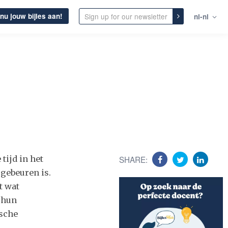
nu jouw bijles aan!
nl-nl
tijd in het
SHARE:
 gebeuren is.
t wat
 hun
ische