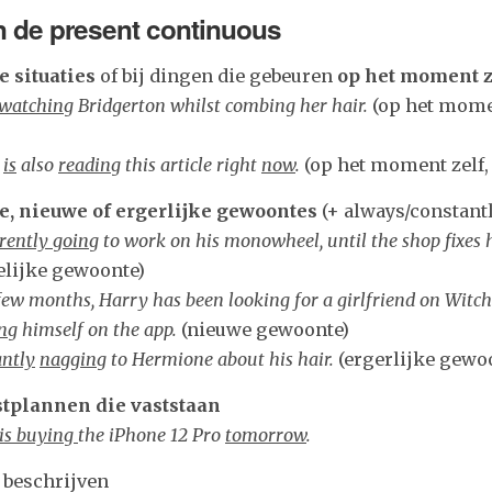
 de present continuous
ke situaties
of bij dingen die gebeuren
op het moment z
 watching
Bridgerton whilst combing her hair.
(op het mome
r
is
also
reading
this article right
now
.
(op het moment zelf, 
ke, nieuwe of ergerlijke gewoontes
(+ always/constantl
rrently going
to work on his monowheel, until the shop fixes hi
delijke gewoonte)
 few months, Harry has been looking for a girlfriend on Witch
ng
himself on the app.
(nieuwe gewoonte)
antly
nagging
to Hermione about his hair.
(ergerlijke gewo
tplannen die vaststaan
is buying
the iPhone 12 Pro
tomorrow
.
e beschrijven