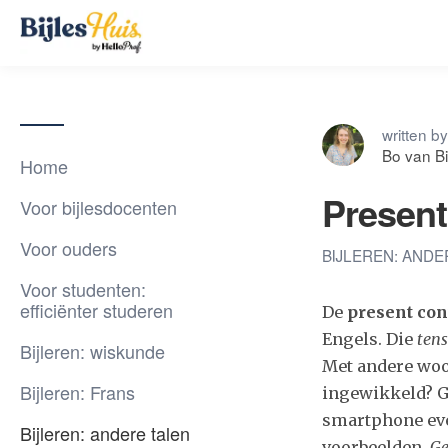
written by
Bo van Bi
Home
Present
Voor bijlesdocenten
Voor ouders
BIJLEREN: AND
Voor studenten:
efficiënter studeren
De
present con
Engels. Die
ten
Bijleren: wiskunde
Met andere woo
Bijleren: Frans
ingewikkeld? G
smartphone eve
Bijleren: andere talen
voorbeelden.
Ge