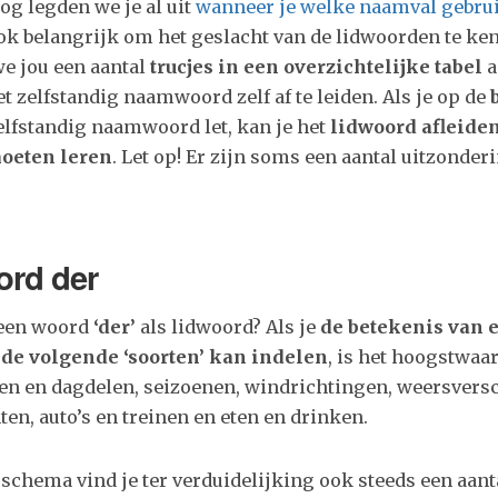
log legden we je al uit
wanneer je welke naamval gebru
ook belangrijk om het geslacht van de lidwoorden te ken
we jou een aantal
trucjes in een overzichtelijke tabel
a
t zelfstandig naamwoord zelf af te leiden. Als je op de
elfstandig naamwoord let, kan je het
lidwoord afleiden
moeten leren
. Let op! Er zijn soms een aantal uitzonde
ord der
 een woord
‘der’
als lidwoord? Als je
de betekenis van 
de volgende ‘soorten’ kan indelen
, is het hoogstwaa
en en dagdelen, seizoenen, windrichtingen, weersversc
ten, auto’s en treinen en eten en drinken.
schema vind je ter verduidelijking ook steeds een aant