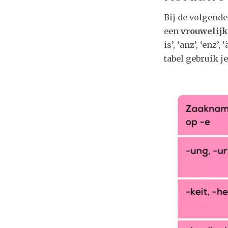
Bij de volgend
een
vrouwelij
is’, ‘anz’, ‘enz’
tabel gebruik je