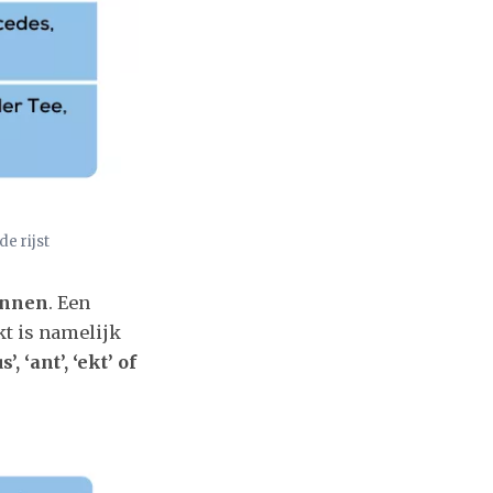
de rijst
ennen
. Een
t is namelijk
s’, ‘ant’, ‘ekt’ of