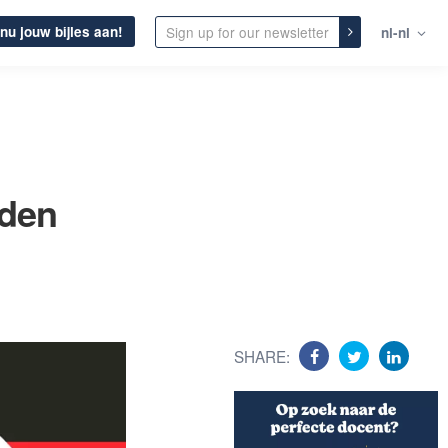
nu jouw bijles aan!
nl-nl
rden
SHARE: