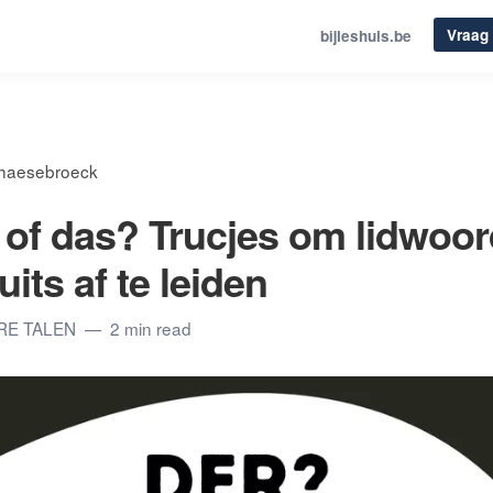
Vraag 
bijleshuis.be
haesebroeck
e of das? Trucjes om lidwoo
uits af te leiden
ERE TALEN
2 min read