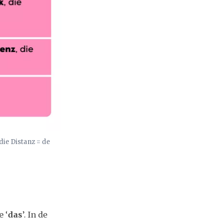
die Distanz = de
 ‘
das
’. In de