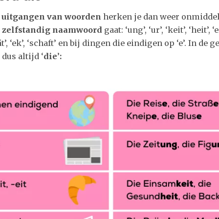
e
uitgangen van woorden
herken je dan weer onmiddel
k zelfstandig naamwoord
gaat: ‘ung’, ‘ur’, ‘keit’, ‘heit’, ‘ei’
, ‘ät’, ‘ek’, ‘schaft’ en bij dingen die eindigen op ‘e’. In de
 dus altijd ‘
die
’
: