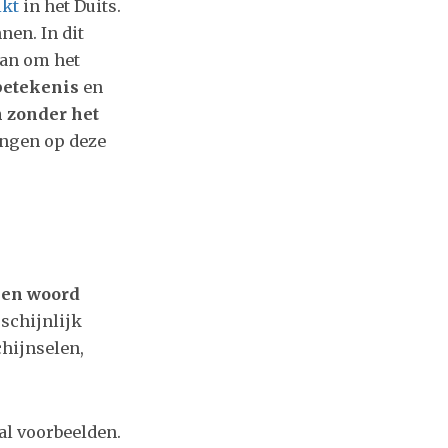
ikt
in het Duits.
nen. In dit
an om het
betekenis
en
 zonder het
ringen op deze
een woord
rschijnlijk
hijnselen,
al voorbeelden.