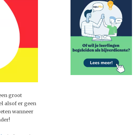
een groot
el alsof er geen
weten wanneer
nder!