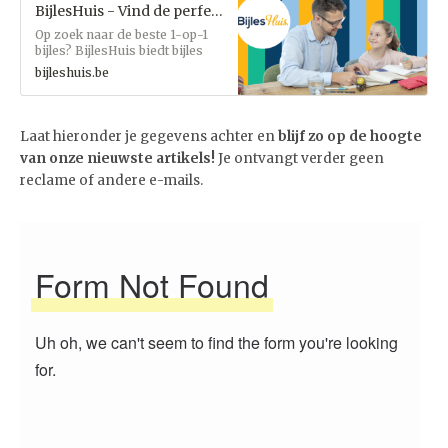
BijlesHuis - Vind de perfecte lesgever
Op zoek naar de beste 1-op-1
bijles? BijlesHuis biedt bijles
voor elk vak en elk niveau. Vind
bijleshuis.be
vandaag nog de lesgever die
bij jou past!
Laat hieronder je gegevens achter en
blijf zo op de hoogte
van onze nieuwste artikels!
Je ontvangt verder geen
reclame of andere e-mails.