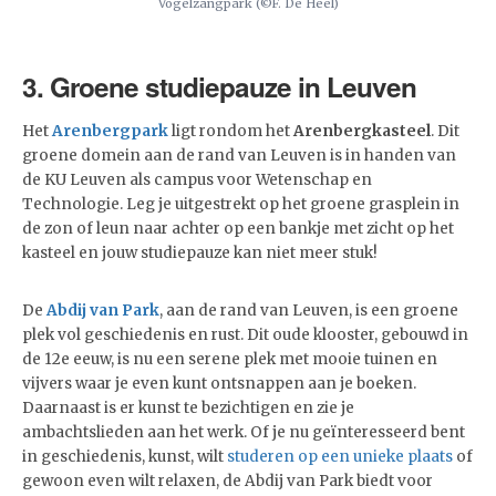
Vogelzangpark (©F. De Heel)
3. Groene studiepauze in Leuven
Het
Arenbergpark
ligt rondom het
Arenbergkasteel
. Dit
groene domein aan de rand van Leuven is in handen van
de KU Leuven als campus voor Wetenschap en
Technologie. Leg je uitgestrekt op het groene grasplein in
de zon of leun naar achter op een bankje met zicht op het
kasteel en jouw studiepauze kan niet meer stuk!
De
Abdij van Park
, aan de rand van Leuven, is een groene
plek vol geschiedenis en rust. Dit oude klooster, gebouwd in
de 12e eeuw, is nu een serene plek met mooie tuinen en
vijvers waar je even kunt ontsnappen aan je boeken.
Daarnaast is er kunst te bezichtigen en zie je
ambachtslieden aan het werk. Of je nu geïnteresseerd bent
in geschiedenis, kunst, wilt
studeren op een unieke plaats
of
gewoon even wilt relaxen, de Abdij van Park biedt voor