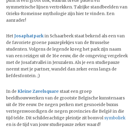
punt is een groot dok, waaruit brede paden en
symmetrische lijnen vertrekken. Talrijke standbeelden van
Grieks-Romeinse mythologie zijn hier te vinden. Een
aanrader!
Het
Josaphatpark
in Schaarbeek staat bekend als een van
de favoriete groene pauzeplekjes van de Brusselse
studenten. Volgens de legende kreeg het park zijn naam
van een reiziger uit de 16e eeuw, die de omgeving vergeleek
met de Josafatvallei in Jeruzalem. Als je een studiepauze
neemt met je partner, wandel dan zeker eens langs de
liefdesfontein. ;)
In de
Kleine Zavelsquare
staat een groep
beeldhouwwerken van de grootste Belgische kunstenaars
uit de 19e eeuw. De negen perken met gesnoeide buxus
vertegenwoordigen de negen provincies die België in die
tijd telde. Dit schilderachtige pleintje zit bomvol
symboliek
en is de tijd van jouw studiepauze zeker waard!